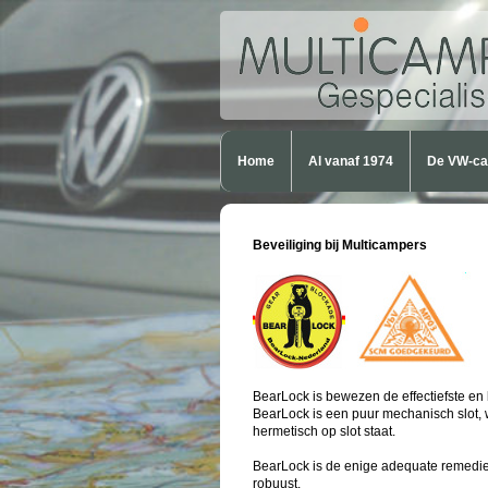
Home
Al vanaf 1974
De VW-c
Beveiliging bij Multicampers
BearLock is bewezen de effectiefste en
BearLock is een puur mechanisch slot, waa
hermetisch op slot staat.
BearLock is de enige adequate remedie 
robuust.