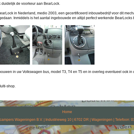
k duidelijk de voorkeur aan BearLock.
n BearLock in Nederland, medio 2003, een gecertificeerd inbouwbedrijf voor dit mec
opgedaan. Inmiddels is het aantal ingebouwde en altijd perfect werkende BearLocks 
nbouwen in uw Volkswagen bus, model T3, T4 en T5 en in overleg eventueel ook in
ulti-shop.
Home
campers Wageningen B.V. | Industrieweg 10 | 6702 DR | Wageningen | Telefoon: 