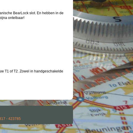
hanische BearLock slot. En hebben in de
bijna ontelbaar!
 uw T1 of T2. Zowel in handgeschakelde
0317 - 423785